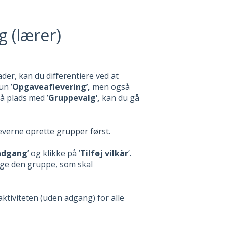
g (lærer)
der, kan du differentiere ved at
un ’
Opgaveaflevering’,
men også
å plads med ’
Gruppevalg’,
kan du gå
leverne
oprette grupper først
.
adgang’
og klikke på ’
Tilføj vilkår
’.
lge den gruppe, som skal
 aktiviteten (uden adgang) for alle