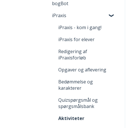
bogBot
Reklamation
Kom godt i gang med
webBogen
iPraxis
Fortrydelsesret
iPraxis - kom i gang!
iPraxis for elever
Redigering af
iPraxisforløb
Opgaver og aflevering
Bedømmelse og
karakterer
Quizspørgsmål og
spørgsmålsbank
Aktiviteter