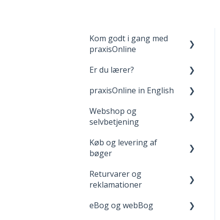
Kom godt i gang med
praxisOnline
Er du lærer?
Opret bruger og login
praxisOnline in English
Dine materialer på
Fagpakker
praxisOnline
Webshop og
webBog og eBog+
Manage Your Account
selvbetjening
Hjælp til tekniske
boost
Your Materials on
udfordringer
Køb og levering af
praxisOnline
Opret bruger og login
FGU - pædagogiske
bøger
værktøjer
Help with Technical
Når du handler
Returvarer og
Issues
Levering
reklamationer
Adgang til digitale
eBog og webBog
materialer
Returnering