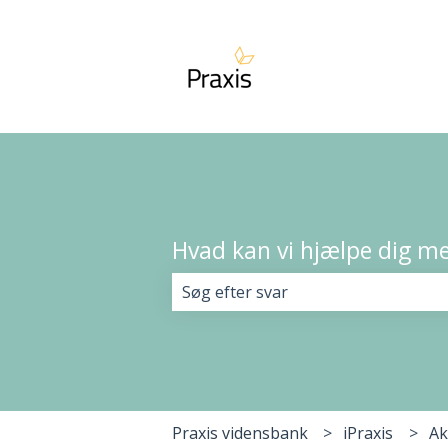
Hvad kan vi hjælpe dig m
Der er ingen forslag, da søgefelte
Praxis vidensbank
iPraxis
Ak