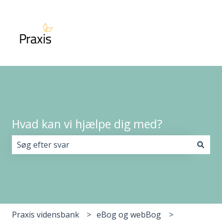
Hvad kan vi hjælpe dig med?
Der er ingen forslag, da søgefeltet er tomt.
Praxis vidensbank
eBog og webBog