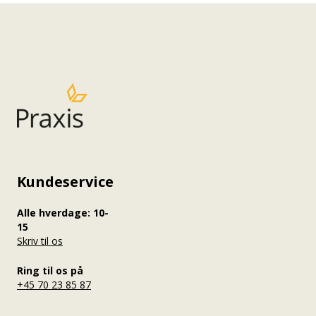
Redigering af iPraxisforløb
Opgaver og aflevering
Bedømmelse og karakterer
Quizspørgsmål og spørgsmålsbank
Aktiviteter
Materialer
Kundeservice
Alle hverdage: 10-
15
Skriv til os
Ring til os på
+45 70 23 85 87