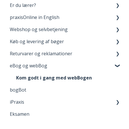
Er du lærer?
Opret bruger og login
praxisOnline in English
Dine materialer på praxisOnline
Fagpakker
Webshop og selvbetjening
Hjælp til tekniske udfordringer
webBog og eBog+
Manage Your Account
Køb og levering af bøger
boost
Your Materials on praxisOnline
Opret bruger og login
Returvarer og reklamationer
FGU - pædagogiske værktøjer
Help with Technical Issues
Når du handler
Levering
eBog og webBog
Adgang til digitale materialer
Returnering
Reklamation
Kom godt i gang med webBogen
bogBot
Fortrydelsesret
iPraxis
Eksamen
iPraxis - kom i gang!
iPraxis for elever