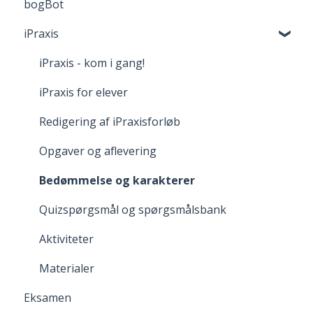
bogBot
Reklamation
Kom godt i gang med webBogen
iPraxis
Fortrydelsesret
iPraxis - kom i gang!
iPraxis for elever
Redigering af iPraxisforløb
Opgaver og aflevering
Bedømmelse og karakterer
Quizspørgsmål og spørgsmålsbank
Aktiviteter
Materialer
Eksamen