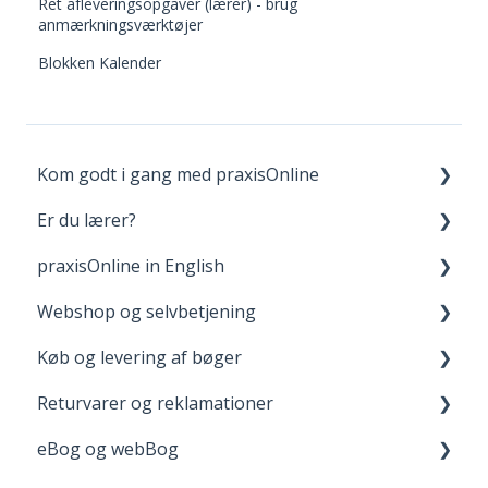
Ret afleveringsopgaver (lærer) - brug
anmærkningsværktøjer
Blokken Kalender
Kom godt i gang med praxisOnline
Er du lærer?
Opret bruger og login
praxisOnline in English
Dine materialer på praxisOnline
Fagpakker
Webshop og selvbetjening
Hjælp til tekniske udfordringer
webBog og eBog+
Manage Your Account
Køb og levering af bøger
boost
Your Materials on praxisOnline
Opret bruger og login
Returvarer og reklamationer
FGU - pædagogiske værktøjer
Help with Technical Issues
Når du handler
Levering
eBog og webBog
Adgang til digitale materialer
Returnering