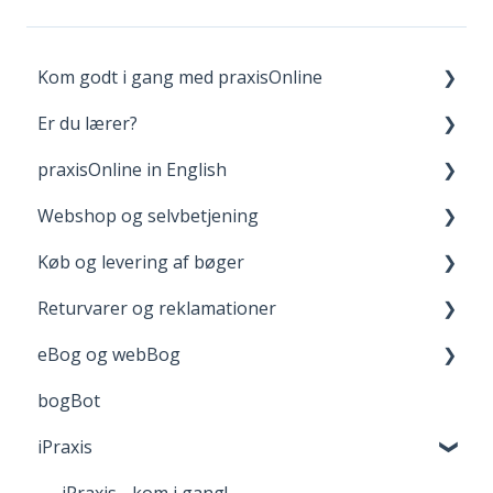
Kom godt i gang med praxisOnline
Er du lærer?
Opret bruger og login
praxisOnline in English
Dine materialer på praxisOnline
Fagpakker
Webshop og selvbetjening
Hjælp til tekniske udfordringer
webBog og eBog+
Manage Your Account
Køb og levering af bøger
boost
Your Materials on praxisOnline
Opret bruger og login
Returvarer og reklamationer
FGU - pædagogiske værktøjer
Help with Technical Issues
Når du handler
Levering
eBog og webBog
Adgang til digitale materialer
Returnering
bogBot
Reklamation
Kom godt i gang med webBogen
iPraxis
Fortrydelsesret
iPraxis - kom i gang!