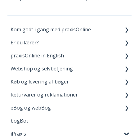
Kom godt i gang med praxisOnline
Er du lærer?
Opret bruger og login
praxisOnline in English
Dine materialer på praxisOnline
Fagpakker
Webshop og selvbetjening
Hjælp til tekniske udfordringer
webBog og eBog+
Manage Your Account
Køb og levering af bøger
boost
Your Materials on praxisOnline
Opret bruger og login
Returvarer og reklamationer
FGU - pædagogiske værktøjer
Help with Technical Issues
Når du handler
Levering
eBog og webBog
Adgang til digitale materialer
Returnering
bogBot
Reklamation
Kom godt i gang med webBogen
iPraxis
Fortrydelsesret