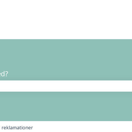
ed?
t er tomt.
 reklamationer