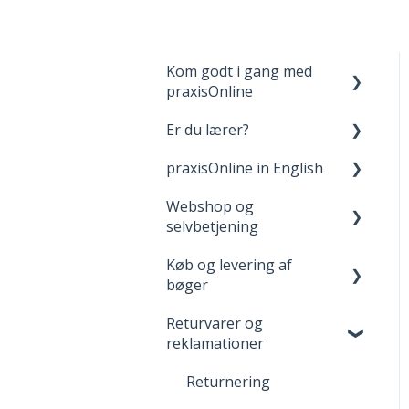
Kom godt i gang med
praxisOnline
Er du lærer?
Opret bruger og login
praxisOnline in English
Dine materialer på
Fagpakker
praxisOnline
Webshop og
webBog og eBog+
Manage Your Account
selvbetjening
Hjælp til tekniske
boost
Your Materials on
udfordringer
Køb og levering af
praxisOnline
Opret bruger og login
FGU - pædagogiske
bøger
værktøjer
Help with Technical
Når du handler
Returvarer og
Issues
Levering
reklamationer
Adgang til digitale
materialer
Returnering