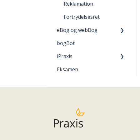
Reklamation
Fortrydelsesret
eBog og webBog
bogBot
Kom godt i gang med
webBogen
iPraxis
Eksamen
iPraxis - kom i gang!
iPraxis for elever
Redigering af
iPraxisforløb
Opgaver og aflevering
Bedømmelse og
karakterer