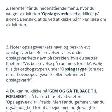
2. Herefter får du nedenstående menu, hvor du
vælger aktiviteten '
Opslagsværk
' ved at klikke på
ikonet. Bemærk, at du ved at klikke på 'i' kan læse om
aktiviteten.
3. Noter opslagsværkets navn og beskriv evt
.opslagsværket. Beskrivelsen vises under
opslagsværkets navn på forsiden, hvis du sætter
flueben i 'Vis beskrivelse på rummets forside'. Vælg
til sidst ordbogstypen under '
Opslagstype
' (om det
er et 'hovedopslagsværk' eller 'sekundært
opslagsværk').
4. Du kan nu klikke på '
GEM OG GÅ TILBAGE TIL
FORLØBET
', så har du tilføjet aktiviteten
'Opslagsværk' til iPraxis. Men før du gemmer, har du
også mulighed for at arbejde med nogle valgfrie