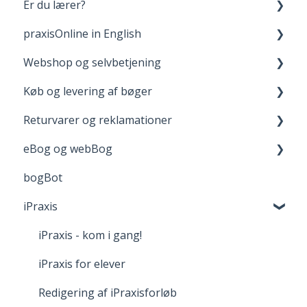
Er du lærer?
Opret bruger og login
praxisOnline in English
Dine materialer på praxisOnline
Fagpakker
Webshop og selvbetjening
Hjælp til tekniske udfordringer
webBog og eBog+
Manage Your Account
Køb og levering af bøger
boost
Your Materials on praxisOnline
Opret bruger og login
Returvarer og reklamationer
FGU - pædagogiske værktøjer
Help with Technical Issues
Når du handler
Levering
eBog og webBog
Adgang til digitale materialer
Returnering
bogBot
Reklamation
Kom godt i gang med webBogen
iPraxis
Fortrydelsesret
iPraxis - kom i gang!
iPraxis for elever
Redigering af iPraxisforløb