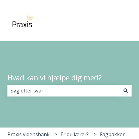
Hvad kan vi hjælpe dig med?
Der er ingen forslag, da søgefeltet er tomt.
Praxis vidensbank
Er du lærer?
Fagpakker