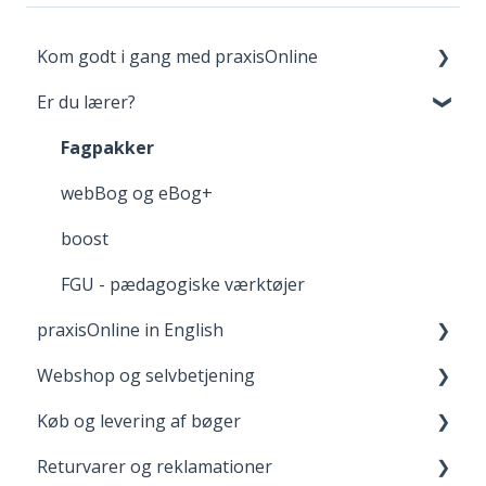
Kom godt i gang med praxisOnline
Er du lærer?
Opret bruger og login
Dine materialer på praxisOnline
Fagpakker
Hjælp til tekniske udfordringer
webBog og eBog+
boost
FGU - pædagogiske værktøjer
praxisOnline in English
Webshop og selvbetjening
Manage Your Account
Køb og levering af bøger
Your Materials on praxisOnline
Opret bruger og login
Returvarer og reklamationer
Help with Technical Issues
Når du handler
Levering