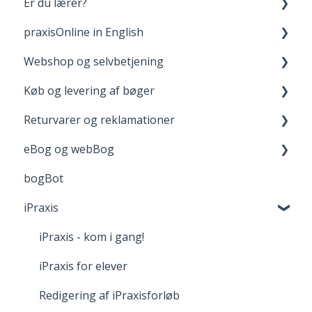
Er du lærer?
Opret bruger og login
praxisOnline in English
Dine materialer på praxisOnline
Fagpakker
Webshop og selvbetjening
Hjælp til tekniske udfordringer
webBog og eBog+
Manage Your Account
Køb og levering af bøger
boost
Your Materials on praxisOnline
Opret bruger og login
Returvarer og reklamationer
FGU - pædagogiske værktøjer
Help with Technical Issues
Når du handler
Levering
eBog og webBog
Adgang til digitale materialer
Returnering
bogBot
Reklamation
Kom godt i gang med webBogen
iPraxis
Fortrydelsesret
iPraxis - kom i gang!
iPraxis for elever
Redigering af iPraxisforløb