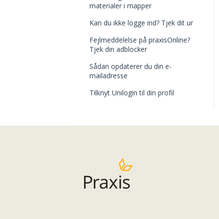
Bedømmelse og
materialer i mapper
karakterer
Kan du ikke logge ind? Tjek dit ur
Quizspørgsmål og
Fejlmeddelelse på praxisOnline?
spørgsmålsbank
Tjek din adblocker
Aktiviteter
Sådan opdaterer du din e-
mailadresse
Materialer
Tilknyt Unilogin til din profil