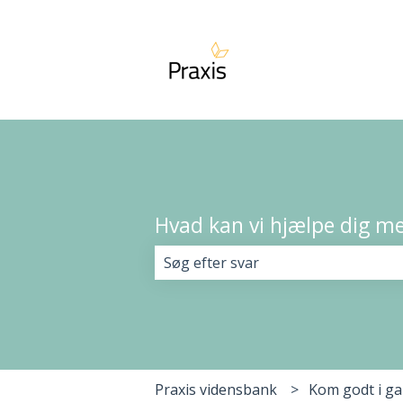
Hvad kan vi hjælpe dig m
Der er ingen forslag, da søgefelte
Praxis vidensbank
Kom godt i g