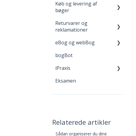
Køb og levering af
praxisOnline
Opret bruger og login
FGU - pædagogiske
bøger
værktøjer
Help with Technical
Når du handler
Returvarer og
Issues
Levering
reklamationer
Adgang til digitale
eBog og webBog
materialer
Returnering
bogBot
Reklamation
Kom godt i gang med
webBogen
iPraxis
Fortrydelsesret
Eksamen
iPraxis - kom i gang!
iPraxis for elever
Redigering af
iPraxisforløb
Relaterede artikler
Opgaver og aflevering
Sådan organiserer du dine