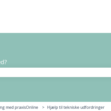
ed?
t er tomt.
ang med praxisOnline
Hjælp til tekniske udfordringer