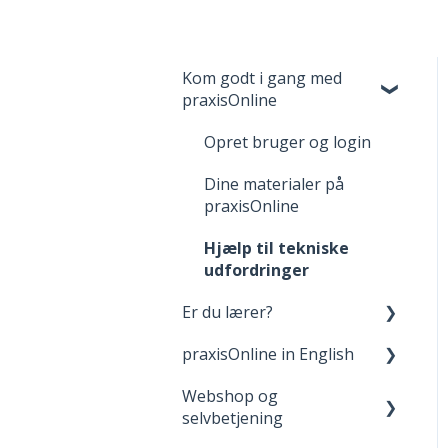
Kom godt i gang med
praxisOnline
Opret bruger og login
Dine materialer på
praxisOnline
Hjælp til tekniske
udfordringer
Er du lærer?
praxisOnline in English
Fagpakker
Webshop og
webBog og eBog+
Manage Your Account
selvbetjening
boost
Your Materials on