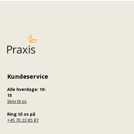
Redigering af iPraxisforløb
Opgaver og aflevering
Bedømmelse og karakterer
Quizspørgsmål og spørgsmålsbank
Aktiviteter
Materialer
Kundeservice
Alle hverdage: 10-
15
Skriv til os
Ring til os på
+45 70 23 85 87