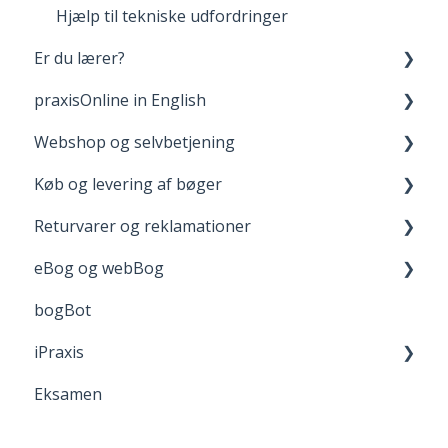
Hjælp til tekniske udfordringer
Er du lærer?
praxisOnline in English
Fagpakker
Webshop og selvbetjening
webBog og eBog+
Manage Your Account
Køb og levering af bøger
boost
Your Materials on praxisOnline
Opret bruger og login
Returvarer og reklamationer
FGU - pædagogiske værktøjer
Help with Technical Issues
Når du handler
Levering
eBog og webBog
Adgang til digitale materialer
Returnering
bogBot
Reklamation
Kom godt i gang med webBogen
iPraxis
Fortrydelsesret
Eksamen
iPraxis - kom i gang!
iPraxis for elever