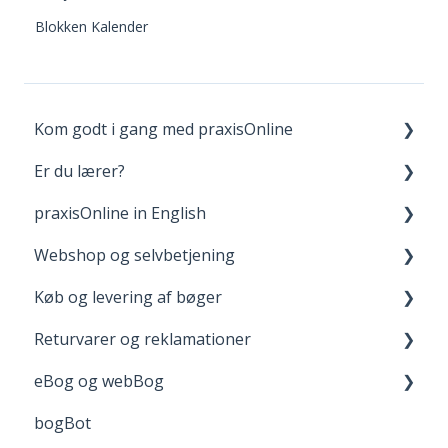
Blokken Kalender
Kom godt i gang med praxisOnline
Er du lærer?
Opret bruger og login
praxisOnline in English
Dine materialer på praxisOnline
Fagpakker
Webshop og selvbetjening
Hjælp til tekniske udfordringer
webBog og eBog+
Manage Your Account
Køb og levering af bøger
boost
Your Materials on praxisOnline
Opret bruger og login
Returvarer og reklamationer
FGU - pædagogiske værktøjer
Help with Technical Issues
Når du handler
Levering
eBog og webBog
Adgang til digitale materialer
Returnering
bogBot
Reklamation
Kom godt i gang med webBogen