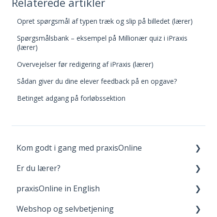
Relaterede artikler
Opret spørgsmål af typen træk og slip på billedet (lærer)
Spørgsmålsbank – eksempel på Millionær quiz i iPraxis
(lærer)
Overvejelser før redigering af iPraxis (lærer)
Sådan giver du dine elever feedback på en opgave?
Betinget adgang på forløbssektion
Kom godt i gang med praxisOnline
Er du lærer?
Opret bruger og login
praxisOnline in English
Dine materialer på praxisOnline
Fagpakker
Webshop og selvbetjening
Hjælp til tekniske udfordringer
webBog og eBog+
Manage Your Account