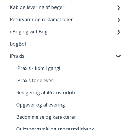
Køb og levering af bøger
boost
Your Materials on praxisOnline
Opret bruger og login
Returvarer og reklamationer
FGU - pædagogiske værktøjer
Help with Technical Issues
Når du handler
Levering
eBog og webBog
Adgang til digitale materialer
Returnering
bogBot
Reklamation
Kom godt i gang med webBogen
iPraxis
Fortrydelsesret
iPraxis - kom i gang!
iPraxis for elever
Redigering af iPraxisforløb
Opgaver og aflevering
Bedømmelse og karakterer
Quizspørgsmål og spørgsmålsbank