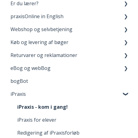
Er du lærer?
Opret bruger og login
praxisOnline in English
Dine materialer på praxisOnline
Fagpakker
Webshop og selvbetjening
Hjælp til tekniske udfordringer
webBog og eBog+
Manage Your Account
Køb og levering af bøger
boost
Your Materials on praxisOnline
Opret bruger og login
Returvarer og reklamationer
FGU - pædagogiske værktøjer
Help with Technical Issues
Når du handler
Levering
eBog og webBog
Adgang til digitale materialer
Returnering
bogBot
Reklamation
Kom godt i gang med webBogen
iPraxis
Fortrydelsesret
iPraxis - kom i gang!
iPraxis for elever
Redigering af iPraxisforløb