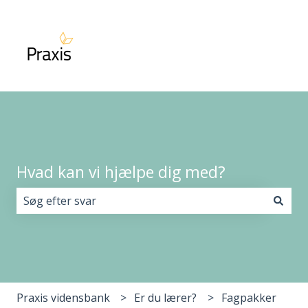
Hvad kan vi hjælpe dig med?
Der er ingen forslag, da søgefeltet er tomt.
Praxis vidensbank
Er du lærer?
Fagpakker