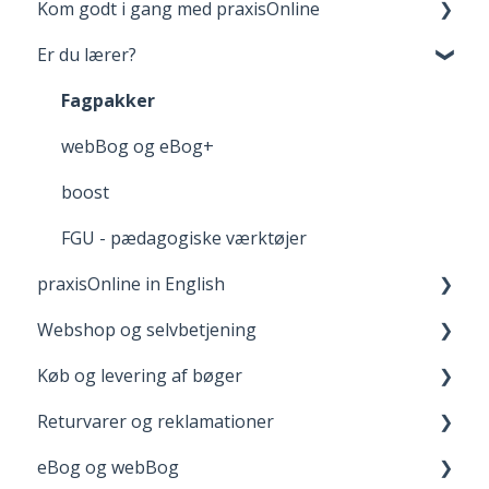
Kom godt i gang med praxisOnline
Er du lærer?
Opret bruger og login
Dine materialer på praxisOnline
Fagpakker
Hjælp til tekniske udfordringer
webBog og eBog+
boost
FGU - pædagogiske værktøjer
praxisOnline in English
Webshop og selvbetjening
Manage Your Account
Køb og levering af bøger
Your Materials on praxisOnline
Opret bruger og login
Returvarer og reklamationer
Help with Technical Issues
Når du handler
Levering
eBog og webBog
Adgang til digitale materialer
Returnering