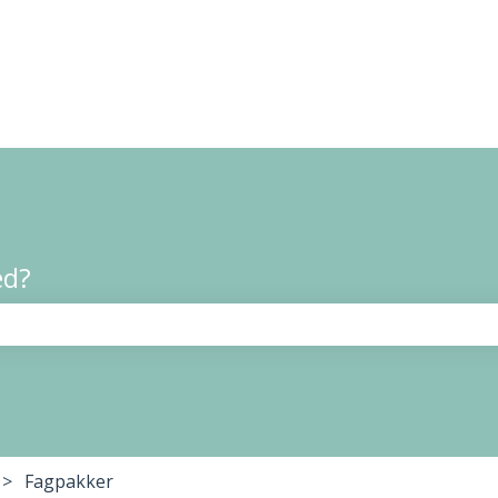
ed?
t er tomt.
Fagpakker