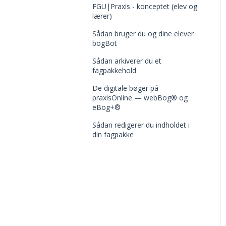
FGU|Praxis - konceptet (elev og
Bedømmelse og
lærer)
karakterer
Sådan bruger du og dine elever
bogBot
Quizspørgsmål og
spørgsmålsbank
Sådan arkiverer du et
fagpakkehold
Aktiviteter
De digitale bøger på
praxisOnline — webBog® og
Materialer
eBog+®
Sådan redigerer du indholdet i
din fagpakke