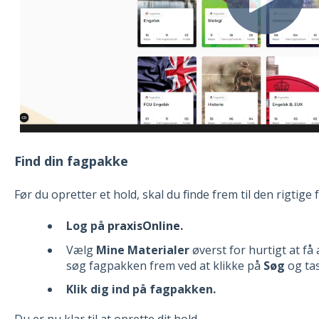
Find din fagpakke
Før du opretter et hold, skal du finde frem til den rigtige
Log på
praxisOnline
.
Vælg
Mine Materialer
øverst for hurtigt at få
søg fagpakken frem ved at klikke på
Søg
og tas
Klik dig ind på fagpakken.
Du er nu klar til at oprette dit hold.