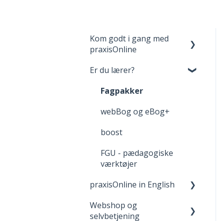
Kom godt i gang med
praxisOnline
Er du lærer?
Opret bruger og login
Dine materialer på
Fagpakker
praxisOnline
webBog og eBog+
Hjælp til tekniske
boost
udfordringer
FGU - pædagogiske
værktøjer
praxisOnline in English
Webshop og
Manage Your Account
selvbetjening