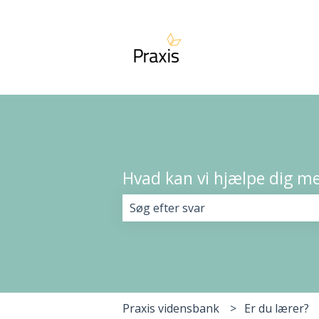
Hvad kan vi hjælpe dig m
Der er ingen forslag, da søgefelte
Praxis vidensbank
Er du lærer?