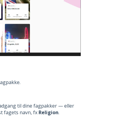
 fagpakke.
 adgang til dine fagpakker — eller
t fagets navn, fx
Religion
.