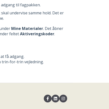
 adgang til fagpakken.
x skal undervise samme hold. Det er
ne.
 under
Mine Materialer
. Det åbner
nder feltet
Aktiveringskoder
.
 at få adgang.
 trin-for-trin vejledning.