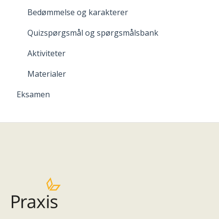
Bedømmelse og karakterer
Quizspørgsmål og spørgsmålsbank
Aktiviteter
Materialer
Eksamen