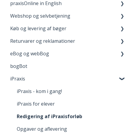
praxisOnline in English
Dine materialer på praxisOnline
Fagpakker
Webshop og selvbetjening
Hjælp til tekniske udfordringer
webBog og eBog+
Manage Your Account
Køb og levering af bøger
boost
Your Materials on praxisOnline
Opret bruger og login
Returvarer og reklamationer
FGU - pædagogiske værktøjer
Help with Technical Issues
Når du handler
Levering
eBog og webBog
Adgang til digitale materialer
Returnering
bogBot
Reklamation
Kom godt i gang med webBogen
iPraxis
Fortrydelsesret
iPraxis - kom i gang!
iPraxis for elever
Redigering af iPraxisforløb
Opgaver og aflevering