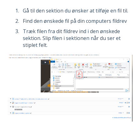
Gå til den sektion du ønsker at tilføje en fil til.
Find den ønskede fil på din computers fildrev
Træk filen fra dit fildrev ind i den ønskede
sektion. Slip filen i sektionen når du ser et
stiplet felt.