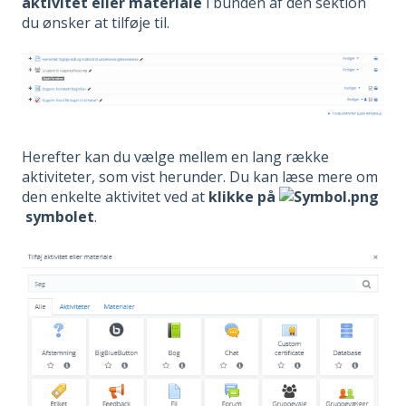
aktivitet eller materiale
i bunden af den sektion
du ønsker at tilføje til.
Herefter kan du vælge mellem en lang række
aktiviteter, som vist herunder. Du kan læse mere om
den enkelte aktivitet ved at
klikke på
symbolet
.