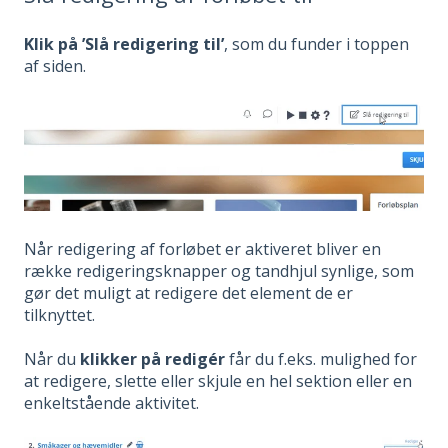
Klik på ’Slå redigering til’
, som du funder i toppen
af siden.
Når redigering af forløbet er aktiveret bliver en
række redigeringsknapper og tandhjul synlige, som
gør det muligt at redigere det element de er
tilknyttet.
Når du
klikker på redigér
får du f.eks. mulighed for
at redigere, slette eller skjule en hel sektion eller en
enkeltstående aktivitet.