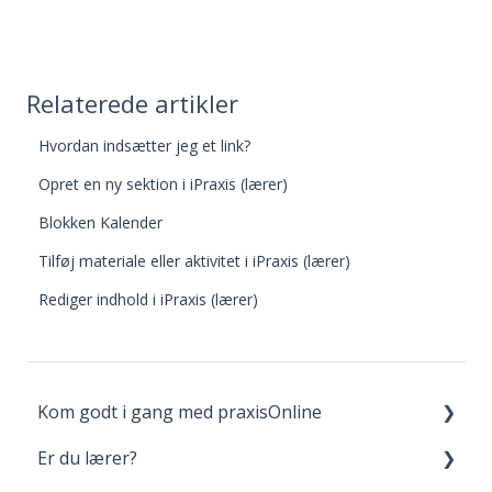
Relaterede artikler
Hvordan indsætter jeg et link?
Opret en ny sektion i iPraxis (lærer)
Blokken Kalender
Tilføj materiale eller aktivitet i iPraxis (lærer)
Rediger indhold i iPraxis (lærer)
Kom godt i gang med praxisOnline
Er du lærer?
Opret bruger og login