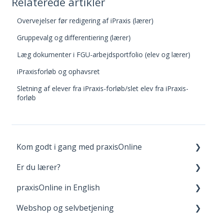
Relaterede artikler
Overvejelser før redigering af iPraxis (lærer)
Gruppevalg og differentiering (lærer)
Læg dokumenter i FGU-arbejdsportfolio (elev og lærer)
iPraxisforløb og ophavsret
Sletning af elever fra iPraxis-forløb/slet elev fra iPraxis-
forløb
Kom godt i gang med praxisOnline
Er du lærer?
Opret bruger og login
praxisOnline in English
Dine materialer på praxisOnline
Fagpakker
Webshop og selvbetjening
Hjælp til tekniske udfordringer
webBog og eBog+
Manage Your Account