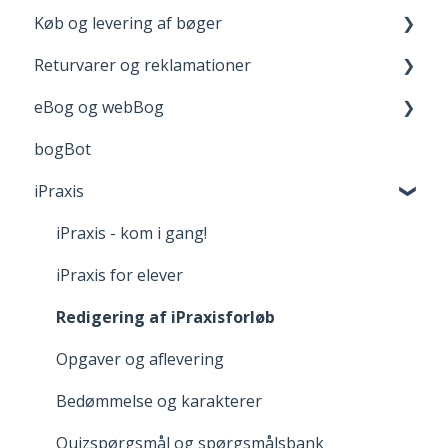
Køb og levering af bøger
boost
Your Materials on praxisOnline
Opret bruger og login
Returvarer og reklamationer
FGU - pædagogiske værktøjer
Help with Technical Issues
Når du handler
Levering
eBog og webBog
Adgang til digitale materialer
Returnering
bogBot
Reklamation
Kom godt i gang med webBogen
iPraxis
Fortrydelsesret
iPraxis - kom i gang!
iPraxis for elever
Redigering af iPraxisforløb
Opgaver og aflevering
Bedømmelse og karakterer
Quizspørgsmål og spørgsmålsbank