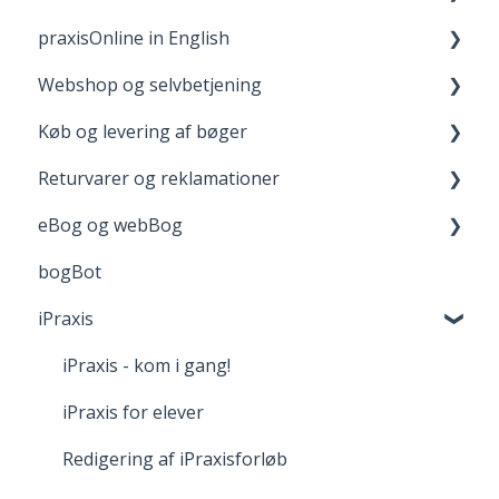
praxisOnline in English
Dine materialer på praxisOnline
Fagpakker
Webshop og selvbetjening
Hjælp til tekniske udfordringer
webBog og eBog+
Manage Your Account
Køb og levering af bøger
boost
Your Materials on praxisOnline
Opret bruger og login
Returvarer og reklamationer
FGU - pædagogiske værktøjer
Help with Technical Issues
Når du handler
Levering
eBog og webBog
Adgang til digitale materialer
Returnering
bogBot
Reklamation
Kom godt i gang med webBogen
iPraxis
Fortrydelsesret
iPraxis - kom i gang!
iPraxis for elever
Redigering af iPraxisforløb