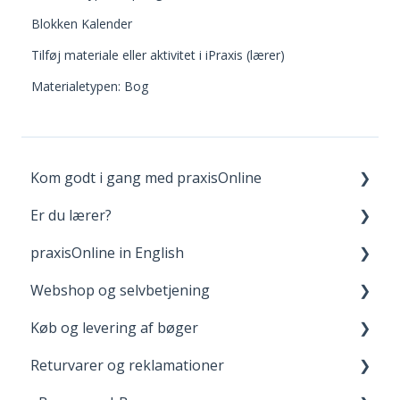
Blokken Kalender
Tilføj materiale eller aktivitet i iPraxis (lærer)
Materialetypen: Bog
Kom godt i gang med praxisOnline
Er du lærer?
Opret bruger og login
praxisOnline in English
Dine materialer på praxisOnline
Fagpakker
Webshop og selvbetjening
Hjælp til tekniske udfordringer
webBog og eBog+
Manage Your Account
Køb og levering af bøger
boost
Your Materials on praxisOnline
Opret bruger og login
Returvarer og reklamationer
FGU - pædagogiske værktøjer
Help with Technical Issues
Når du handler
Levering