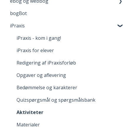
eBog og webBog
Adgang til digitale materialer
Returnering
bogBot
Reklamation
Kom godt i gang med webBogen
iPraxis
Fortrydelsesret
iPraxis - kom i gang!
iPraxis for elever
Redigering af iPraxisforløb
Opgaver og aflevering
Bedømmelse og karakterer
Quizspørgsmål og spørgsmålsbank
Aktiviteter
Materialer