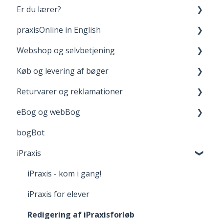
Er du lærer?
Opret bruger og login
praxisOnline in English
Dine materialer på praxisOnline
Fagpakker
Webshop og selvbetjening
Hjælp til tekniske udfordringer
webBog og eBog+
Manage Your Account
Køb og levering af bøger
boost
Your Materials on praxisOnline
Opret bruger og login
Returvarer og reklamationer
FGU - pædagogiske værktøjer
Help with Technical Issues
Når du handler
Levering
eBog og webBog
Adgang til digitale materialer
Returnering
bogBot
Reklamation
Kom godt i gang med webBogen
iPraxis
Fortrydelsesret
iPraxis - kom i gang!
iPraxis for elever
Redigering af iPraxisforløb